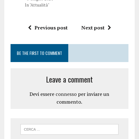
p
e
r
i
In "Attualità"
e
n
i
u
n
n
u
a
n
n
Previous post
Next post
a
u
n
o
u
v
o
a
v
f
a
i
BE THE FIRST TO COMMENT
f
n
i
e
n
s
e
t
s
r
t
a
Leave a comment
r
)
a
)
Devi essere
connesso
per inviare un
commento.