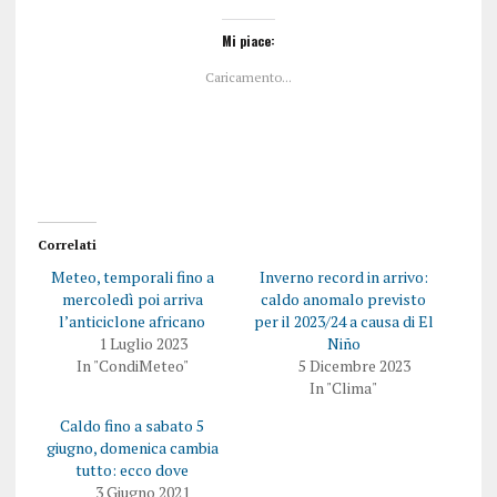
c
c
l
l
i
i
Mi piace:
c
c
q
p
Caricamento...
u
e
i
r
p
c
e
o
r
n
c
d
o
i
n
v
d
i
i
d
v
e
i
r
Correlati
d
e
e
s
Meteo, temporali fino a
Inverno record in arrivo:
r
u
e
F
mercoledì poi arriva
caldo anomalo previsto
s
a
l’anticiclone africano
per il 2023/24 a causa di El
u
c
T
e
1 Luglio 2023
Niño
w
b
In "CondiMeteo"
5 Dicembre 2023
i
o
t
o
In "Clima"
t
k
e
(
Caldo fino a sabato 5
r
S
(
i
giugno, domenica cambia
S
a
i
p
tutto: ecco dove
a
r
3 Giugno 2021