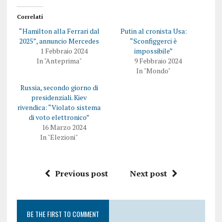
i
d
v
e
i
r
Correlati
d
e
e
s
“Hamilton alla Ferrari dal
Putin al cronista Usa:
r
u
e
F
2025”, annuncio Mercedes
“Sconfiggerci è
s
a
1 Febbraio 2024
impossibile”
u
c
T
e
In "Anteprima"
9 Febbraio 2024
w
b
In "Mondo"
i
o
t
o
t
k
Russia, secondo giorno di
e
(
presidenziali. Kiev
r
S
(
i
rivendica: “Violato sistema
S
a
i
p
di voto elettronico”
a
r
16 Marzo 2024
p
e
r
i
In "Elezioni"
e
n
i
u
n
n
u
a
n
n
Previous post
Next post
a
u
n
o
u
v
o
a
v
f
a
i
BE THE FIRST TO COMMENT
f
n
i
e