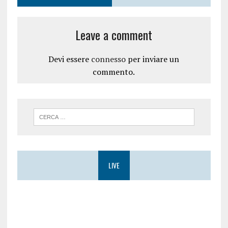
n
s
e
t
s
r
t
a
Leave a comment
r
)
a
)
Devi essere
connesso
per inviare un
commento.
LIVE