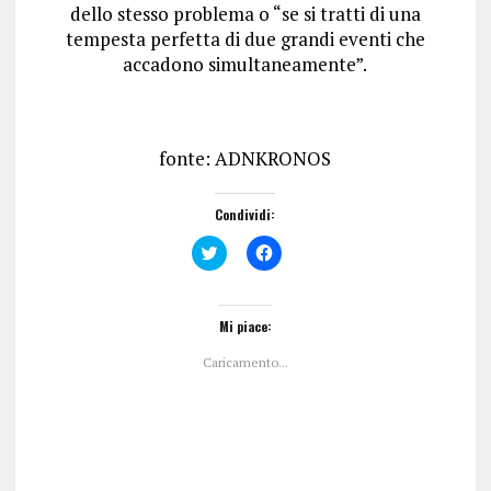
dello stesso problema o “se si tratti di una
tempesta perfetta di due grandi eventi che
accadono simultaneamente”.
fonte: ADNKRONOS
Condividi:
F
F
a
a
i
i
c
c
l
l
i
i
Mi piace:
c
c
q
p
Caricamento...
u
e
i
r
p
c
e
o
r
n
c
d
o
i
n
v
d
i