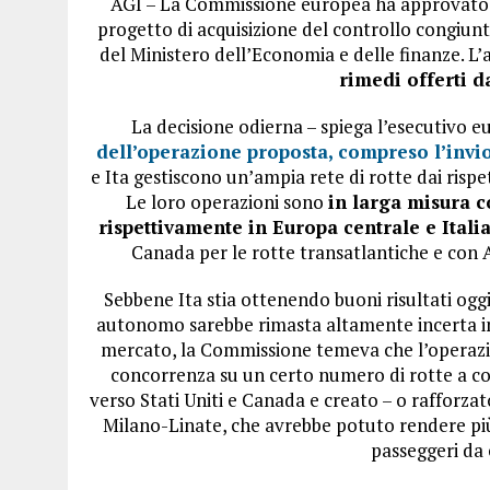
AGI – La Commissione europea ha approvato, a
progetto di acquisizione del controllo congiun
del Ministero dell’Economia e delle finanze. L
rimedi offerti d
La decisione odierna – spiega l’esecutivo e
dell’operazione proposta, compreso l’invi
e Ita gestiscono un’ampia rete di rotte dai rispet
Le loro operazioni sono
in larga misura 
rispettivamente in Europa centrale e Itali
Canada per le rotte transatlantiche e con A
Sebbene Ita stia ottenendo buoni risultati oggi
autonomo sarebbe rimasta altamente incerta in 
mercato, la Commissione temeva che l’operazio
concorrenza su un certo numero di rotte a cor
verso Stati Uniti e Canada e creato – o rafforza
Milano-Linate, che avrebbe potuto rendere più di
passeggeri da 