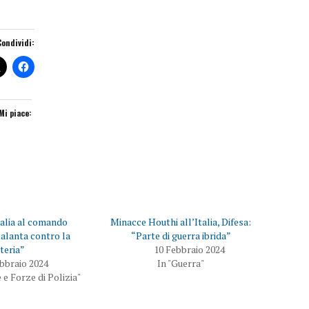
Condividi:
Mi piace:
talia al comando
Minacce Houthi all’Italia, Difesa:
alanta contro la
“Parte di guerra ibrida”
teria”
10 Febbraio 2024
bbraio 2024
In "Guerra"
e Forze di Polizia"