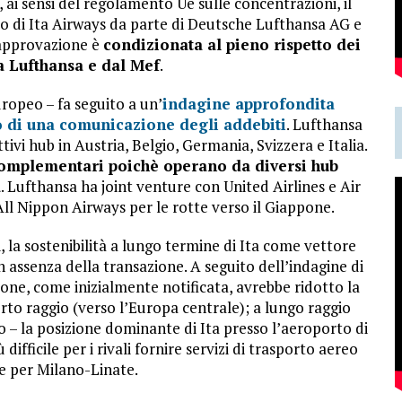
i sensi del regolamento Ue sulle concentrazioni, il
to di Ita Airways da parte di Deutsche Lufthansa AG e
’approvazione è
condizionata al pieno rispetto dei
a Lufthansa e dal Mef
.
uropeo – fa seguito a un’
indagine approfondita
o di una comunicazione degli addebiti
. Lufthansa
tivi hub in Austria, Belgio, Germania, Svizzera e Italia.
complementari poichè operano da diversi hub
a
. Lufthansa ha joint venture con United Airlines e Air
ll Nippon Airways per le rotte verso il Giappone.
, la sostenibilità a lungo termine di Ita come vettore
assenza della transazione. A seguito dell’indagine di
ne, come inizialmente notificata, avrebbe ridotto la
to raggio (verso l’Europa centrale); a lungo raggio
to – la posizione dominante di Ita presso l’aeroporto di
fficile per i rivali fornire servizi di trasporto aereo
e per Milano-Linate.