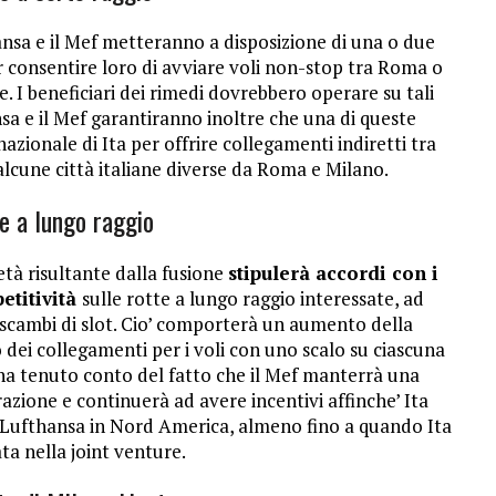
ansa e il Mef metteranno a disposizione di una o due
r consentire loro di avviare voli non-stop tra Roma o
. I beneficiari dei rimedi dovrebbero operare su tali
a e il Mef garantiranno inoltre che una di queste
azionale di Ita per offrire collegamenti indiretti tra
alcune città italiane diverse da Roma e Milano.
te a lungo raggio
ietà risultante dalla fusione
stipulerà accordi con i
etitività
sulle rotte a lungo raggio interessate, ad
 scambi di slot. Cio’ comporterà un aumento della
 dei collegamenti per i voli con uno scalo su ciascuna
ha tenuto conto del fatto che il Mef manterrà una
razione e continuerà ad avere incentivi affinche’ Ita
i Lufthansa in Nord America, almeno fino a quando Ita
ta nella joint venture.