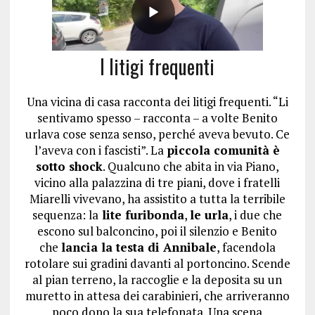
I litigi frequenti
Una vicina di casa racconta dei litigi frequenti. “Li
sentivamo spesso – racconta – a volte Benito
urlava cose senza senso, perché aveva bevuto. Ce
l’aveva con i fascisti”. La
piccola comunità è
sotto shock
. Qualcuno che abita in via Piano,
vicino alla palazzina di tre piani, dove i fratelli
Miarelli vivevano, ha assistito a tutta la terribile
sequenza: la
lite furibonda
,
le urla
, i due che
escono sul balconcino, poi il silenzio e Benito
che
lancia la testa di Annibale
, facendola
rotolare sui gradini davanti al portoncino. Scende
al pian terreno, la raccoglie e la deposita su un
muretto in attesa dei carabinieri, che arriveranno
poco dopo la sua telefonata. Una scena