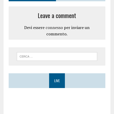
i
e
n
s
e
t
s
r
Leave a comment
t
a
r
)
a
)
Devi essere
connesso
per inviare un
commento.
LIVE