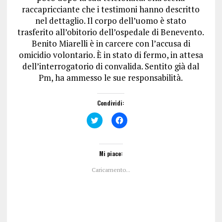
raccapricciante che i testimoni hanno descritto
nel dettaglio. Il corpo dell’uomo è stato
trasferito all’obitorio dell’ospedale di Benevento.
Benito Miarelli è in carcere con l’accusa di
omicidio volontario. È in stato di fermo, in attesa
dell’interrogatorio di convalida. Sentito già dal
Pm, ha ammesso le sue responsabilità.
Condividi:
F
F
a
a
i
i
c
c
l
l
i
i
Mi piace:
c
c
q
p
Caricamento...
u
e
i
r
p
c
e
o
r
n
c
d
o
i
n
v