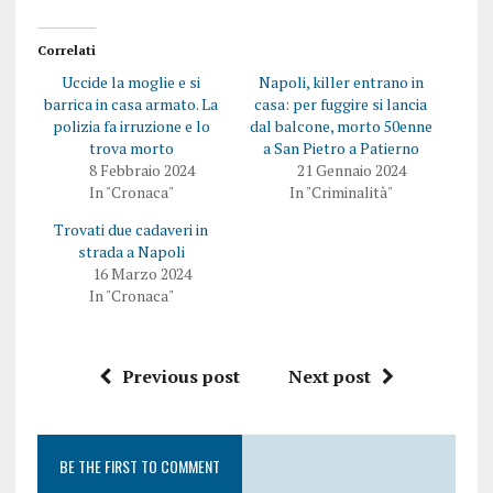
d
i
i
d
v
e
i
r
Correlati
d
e
e
s
Uccide la moglie e si
Napoli, killer entrano in
r
u
e
F
barrica in casa armato. La
casa: per fuggire si lancia
s
a
polizia fa irruzione e lo
dal balcone, morto 50enne
u
c
T
e
trova morto
a San Pietro a Patierno
w
b
8 Febbraio 2024
21 Gennaio 2024
i
o
t
o
In "Cronaca"
In "Criminalità"
t
k
e
(
Trovati due cadaveri in
r
S
(
i
strada a Napoli
S
a
i
p
16 Marzo 2024
a
r
In "Cronaca"
p
e
r
i
e
n
i
u
n
n
u
a
Previous post
Next post
n
n
a
u
n
o
u
v
o
a
v
f
BE THE FIRST TO COMMENT
a
i
f
n