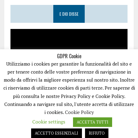
E DIO DISSE
GDPR Cookie
Utilizziamo i cookies per garantire la funzionalità del sito e
per tenere conto delle vostre preferenze di navigazione in
modo da offrirvi la migliore esperienza sul nostro sito. Inoltre
ci riserviamo di utilizzare cookies di parti terze. Per saperne di
più consulta le nostre Privacy Policy e Cookie Policy.
Continuando a navigare sul sito, l'utente accetta di utilizzare
i cookies.
Cookie Policy
Cookie settings
ACCETTA TUTTI
PUGLIA.NET È UN PORTALE GESTITO DA FRANCESCO TV - PARTITA IVA
08792490727 - TESTATA GIORNALISTICA REGISTRATA PRESSO IL TRIBUNALE
ACCETTO ESSENZIALI
RIFIUTO
DI TRANI RG N.256/2018 MOD.21/12/2023. TUTTI I DIRITTI RISERVATI.