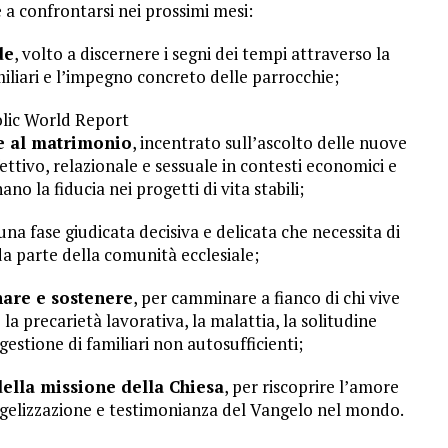
e a confrontarsi nei prossimi mesi:
de
, volto a discernere i segni dei tempi attraverso la
miliari e l’impegno concreto delle parrocchie;
lic World Report
ne al matrimonio
, incentrato sull’ascolto delle nuove
tivo, relazionale e sessuale in contesti economici e
no la fiducia nei progetti di vita stabili;
 una fase giudicata decisiva e delicata che necessita di
a parte della comunità ecclesiale;
nare e sostenere
, per camminare a fianco di chi vive
a precarietà lavorativa, la malattia, la solitudine
gestione di familiari non autosufficienti;
della missione della Chiesa
, per riscoprire l’amore
gelizzazione e testimonianza del Vangelo nel mondo.