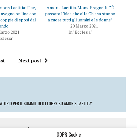
d
e
e
s
ris Laetitia: Fiac,
Amoris Laetitia. Mons. Fragnelli: “È
r
u
e
F
convegno on line con
passata l’idea che alla Chiesa stanno
s
a
coppie di sposi dal
a cuore tutti gli uomini e le donne”
u
c
T
e
ondo
20 Marzo 2021
w
b
Marzo 2021
In "Ecclesia"
i
o
t
o
cclesia"
t
k
e
(
r
S
(
i
S
a
st
Next post
i
p
a
r
p
e
r
i
e
n
i
u
n
n
u
a
n
n
a
u
n
o
TORIO PER IL SUMMIT DI OTTOBRE SU AMORIS LAETITIA"
u
v
o
a
v
f
a
i
f
n
i
e
 a comment
n
s
e
t
GDPR Cookie
s
r