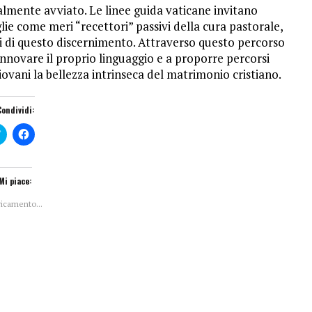
ialmente avviato.
Le linee guida vaticane invitano
ie come meri “recettori” passivi della cura pastorale,
i di questo discernimento.
Attraverso questo percorso
innovare il proprio linguaggio e a proporre percorsi
 giovani la bellezza intrinseca del matrimonio cristiano.
Condividi:
F
F
a
a
i
i
c
c
l
l
i
i
Mi piace:
c
c
q
p
ricamento...
u
e
i
r
p
c
e
o
r
n
c
d
o
i
n
v
d
i
i
d
v
e
i
r