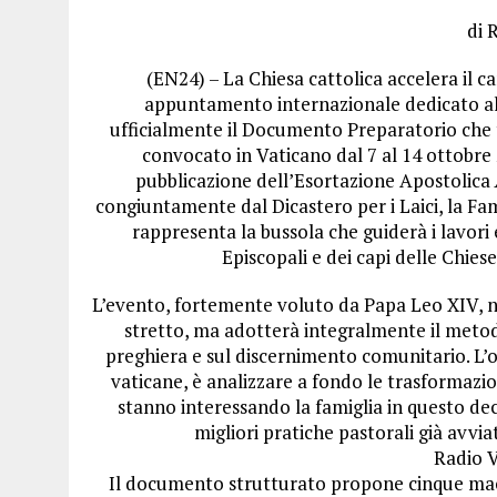
di 
(EN24) – La Chiesa cattolica accelera il 
appuntamento internazionale dedicato all
ufficialmente il Documento Preparatorio che t
convocato in Vaticano dal 7 al 14 ottobre 
pubblicazione dell’Esortazione Apostolica
congiuntamente dal Dicastero per i Laici, la Fam
rappresenta la bussola che guiderà i lavori 
Episcopali e dei capi delle Chies
L’evento, fortemente voluto da Papa Leo XIV, n
stretto, ma adotterà integralmente il metodo
preghiera e sul discernimento comunitario.
L’
vaticane, è analizzare a fondo le trasformazio
stanno interessando la famiglia in questo de
migliori pratiche pastorali già avvia
Radio V
Il documento strutturato propone cinque mac