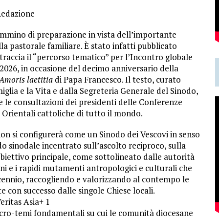
Redazione
cammino di preparazione in vista dell’importante
a pastorale familiare.
È stato infatti pubblicato
raccia il “percorso tematico” per l’Incontro globale
2026, in occasione del decimo anniversario della
Amoris laetitia
di Papa Francesco.
Il testo, curato
iglia e la Vita e dalla Segreteria Generale del Sinodo,
e le consultazioni dei presidenti delle Conferenze
e Orientali cattoliche di tutto il mondo.
on si configurerà come un Sinodo dei Vescovi in senso
 sinodale incentrato sull’ascolto reciproco, sulla
obiettivo principale, come sottolineato dalle autorità
ni e i rapidi mutamenti antropologici e culturali che
cennio, raccogliendo e valorizzando al contempo le
te con successo dalle singole Chiese locali.
eritas Asia
+ 1
ro-temi fondamentali su cui le comunità diocesane