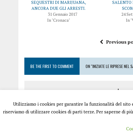
SEQUESTRI DI MARIJUANA,
SALENTO 
ANCORA DUE GLI ARRESTI.
SCO
31 Gennaio 2017
24 Se
In "Cronaca"
In "
Previous po
BE THE FIRST TO COMMENT
ON "INIZIATE LE RIPRESE NEL
Leave
Utilizziamo i cookies per garantire la funzionalità del sito
Devi essere
conness
riserviamo di utilizzare cookies di parti terze. Per saperne di pi
Coo
PUGLIA.NET È UN PORTALE GESTITO DA FRANCESCO TV - PARTIT