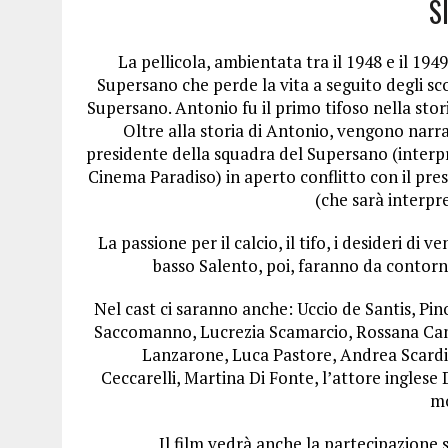
S
La pellicola, ambientata tra il 1948 e il 194
Supersano che perde la vita a seguito degli sc
Supersano. Antonio fu il primo tifoso nella stori
Oltre alla storia di Antonio, vengono narra
presidente della squadra del Supersano (inter
Cinema Paradiso) in aperto conflitto con il pre
(che sarà interpr
La passione per il calcio, il tifo, i desideri di
basso Salento, poi, faranno da contorno
Nel cast ci saranno anche: Uccio de Santis, P
Saccomanno, Lucrezia Scamarcio, Rossana Can
Lanzarone, Luca Pastore, Andrea Scardi
Ceccarelli, Martina Di Fonte, l’attore inglese
mo
Il film vedrà anche la partecipazione 