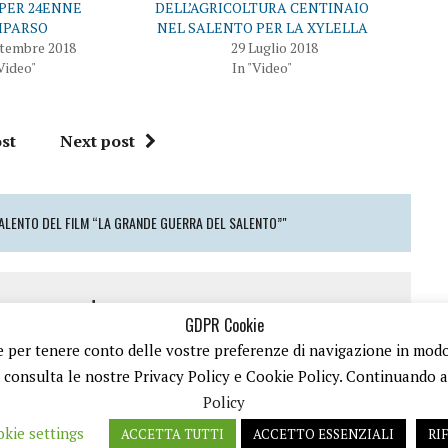
PER 24ENNE
DELL’AGRICOLTURA CENTINAIO
MPARSO
NEL SALENTO PER LA XYLELLA
ttembre 2018
29 Luglio 2018
Video"
In "Video"
st
Next post
 SALENTO DEL FILM “LA GRANDE GUERRA DEL SALENTO”"
 a comment
GDPR Cookie
 e per tenere conto delle vostre preferenze di navigazione in modo d
o
per inviare un commento.
ù consulta le nostre Privacy Policy e Cookie Policy. Continuando a n
Policy
kie settings
ACCETTA TUTTI
ACCETTO ESSENZIALI
RI
A IVA 08792490727 - TESTATA GIORNALISTICA REGISTRATA PRESSO IL TRIBUNALE DI TRANI