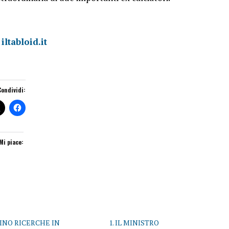
:
iltabloid.it
Condividi:
Mi piace:
INO RICERCHE IN
1. IL MINISTRO