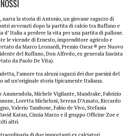
INOSSI
9, narra la storia di Antonio, un giovane ragazzo di
ontri avvenuti dopo la partita di calcio tra Ruffano e
a d’ Italia a perdere la vita per una partita di pallone.
te le vicende di Ernesto, imprenditore agricolo e
pretato da Marco Leonardi, Premio Oscar ® per Nuovo
sidente del Ruffano, Don Alfredo, ex generala fascista
etato da Paolo De Vita).
 vendetta, l’amore tra alcuni ragazzi dei due paesini del
 ad un’originale storia tipicamente Italiana.
ino Ammendola, Michele Vigilante, Mandrake, Fabrizio
none, Loretta Micheloni, Serena D’Amato, Riccardo
gno, Valerio Tambone, Fabio de Vivo, Stefania
 David Katan, Cinzia Marzo e il gruppo Officine Zoe e
lti altri.
straordinaria di due importanti ex calciatori.