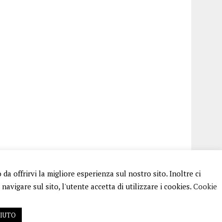
a offrirvi la migliore esperienza sul nostro sito. Inoltre ci
avigare sul sito, l'utente accetta di utilizzare i cookies.
Cookie
FIUTO
 RG N.256/2018 MOD.21/12/2023. TUTTI I DIRITTI RISERVATI.