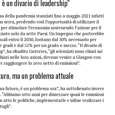
i è un divario di leadership”
resa della pandemia stanziati fino a maggio 2021 infatti
as serra, perdendo così l’opportunità di utilizzare il
9 per stimolare l’economia sostenendo l’azione per il
anziato solo da sette Paesi. Un Impegno che porterebbe
nuali entro il 2030, lontano dal 30% necessario per
gradi e dal 55% per un grado e mezzo. “Il divario di
ip”, ha ribadito Guterres, “gli scienziati sono chiari sui
chiari nelle loro azioni, devono venire a Glasgow con
er raggiungere lo zero netto di emissioni”.
turo, ma un problema attuale
a futuro, è un problema ora”, ha sottolienato invece
. “Abbiamo otto anni per dimezzare quasi le emissioni
in atto le politiche, implementarle e infine realizzare i
tagli”.