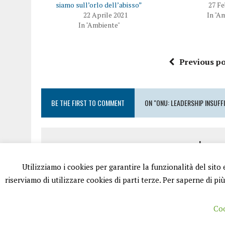
siamo sull’orlo dell’abisso”
27 Fe
22 Aprile 2021
In "A
In "Ambiente"
Previous po
BE THE FIRST TO COMMENT
ON "ONU: LEADERSHIP INSUFF
Leave
Utilizziamo i cookies per garantire la funzionalità del sito
Devi essere
conness
riserviamo di utilizzare cookies di parti terze. Per saperne di pi
Coo
PUGLIA.NET È UN PORTALE GESTITO DA FRANCESCO TV - PARTIT