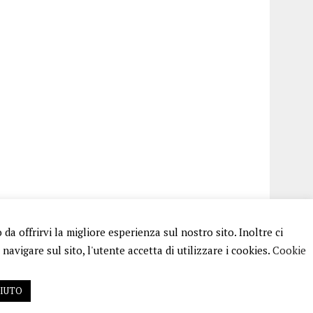
a offrirvi la migliore esperienza sul nostro sito. Inoltre ci
avigare sul sito, l'utente accetta di utilizzare i cookies.
Cookie
FIUTO
 RG N.256/2018 MOD.21/12/2023. TUTTI I DIRITTI RISERVATI.