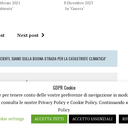
bbraio 2021
8 Dicembre 2023
u
c
T
e
mbiente"
In "Guerra"
w
b
i
o
t
o
t
k
e
(
r
S
(
i
st
Next post
S
a
i
p
a
r
p
e
r
i
e
n
ICIENTI, SIAMO SULLA BUONA STRADA PER LA CATASTROFE CLIMATICA"
i
u
n
n
u
a
n
n
a
u
n
o
 a comment
u
v
o
a
GDPR Cookie
v
f
a
i
 e per tenere conto delle vostre preferenze di navigazione in modo d
o
per inviare un commento.
f
n
i
e
ù consulta le nostre Privacy Policy e Cookie Policy. Continuando a n
n
s
e
t
Policy
s
r
t
a
kie settings
r
)
ACCETTA TUTTI
ACCETTO ESSENZIALI
RI
a
A IVA 08792490727 - TESTATA GIORNALISTICA REGISTRATA PRESSO IL TRIBUNALE DI TRANI
)