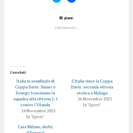
a
a
i
i
c
c
l
l
i
i
Mi piace:
c
c
q
p
Caricamento...
u
e
i
r
p
c
e
o
r
n
c
d
o
i
n
v
d
i
i
d
v
e
i
r
Correlati
d
e
e
s
Italia in semifinale di
L’Italia vince la Coppa
r
u
e
F
Coppa Davis: Sinner e
Davis: seconda vittoria
s
a
Sonego trascinano la
storica a Malaga
u
c
T
e
squadra alla vittoria 2-1
26 Novembre 2023
w
b
contro l’Olanda
In "Sport"
i
o
t
o
24 Novembre 2023
t
k
In "Sport"
e
(
r
S
(
i
Cara Milano, derby
S
a
i
p
d’Europa!