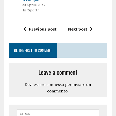
a
r
20 Aprile 2023
p
e
r
i
In "Sport"
e
n
i
u
n
n
u
a
n
n
Previous post
Next post
a
u
n
o
u
v
o
a
v
f
a
i
BE THE FIRST TO COMMENT
f
n
i
e
n
s
e
t
s
r
t
a
Leave a comment
r
)
a
)
Devi essere
connesso
per inviare un
commento.