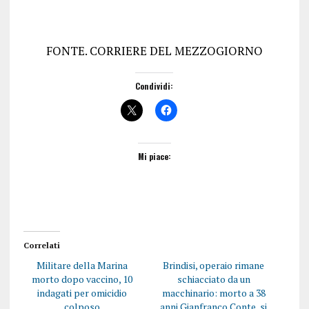
FONTE. CORRIERE DEL MEZZOGIORNO
Condividi:
Mi piace:
Correlati
Militare della Marina
Brindisi, operaio rimane
morto dopo vaccino, 10
schiacciato da un
indagati per omicidio
macchinario: morto a 38
colposo
anni Gianfranco Conte, si