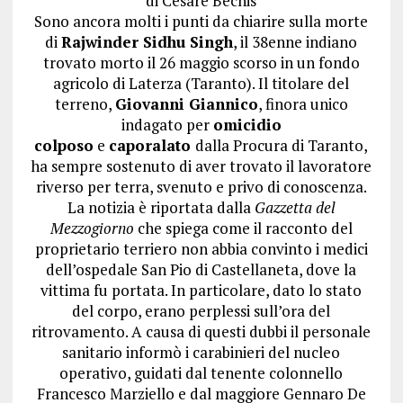
di
Cesare Bechis
Sono ancora molti i punti da chiarire sulla morte
di
Rajwinder Sidhu Singh
, il 38enne indiano
trovato morto il 26 maggio scorso in un fondo
agricolo di Laterza (Taranto). Il titolare del
terreno,
Giovanni Giannico
, finora unico
indagato per
omicidio
colposo
e
caporalato
dalla Procura di Taranto,
ha sempre sostenuto di aver trovato il lavoratore
riverso per terra, svenuto e privo di conoscenza.
La notizia è riportata dalla
Gazzetta del
Mezzogiorno
che spiega come il racconto del
proprietario terriero non abbia convinto i medici
dell’ospedale San Pio di Castellaneta, dove la
vittima fu portata. In particolare, dato lo stato
del corpo, erano perplessi sull’ora del
ritrovamento. A causa di questi dubbi il personale
sanitario informò i carabinieri del nucleo
operativo, guidati dal tenente colonnello
Francesco Marziello e dal maggiore Gennaro De