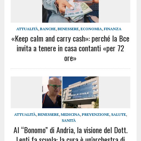
ATTUALITÀ
,
BANCHE
,
BENESSERE
,
ECONOMIA
,
FINANZA
«Keep calm and carry cash»: perché la Bce
invita a tenere in casa contanti «per 72
ore»
ATTUALITÀ
,
BENESSERE
,
MEDICINA
,
PREVENZIONE
,
SALUTE
,
SANITÀ
Al “Bonomo” di Andria, la visione del Dott.
Lenti fa scuola: la cura è un’orchestra di