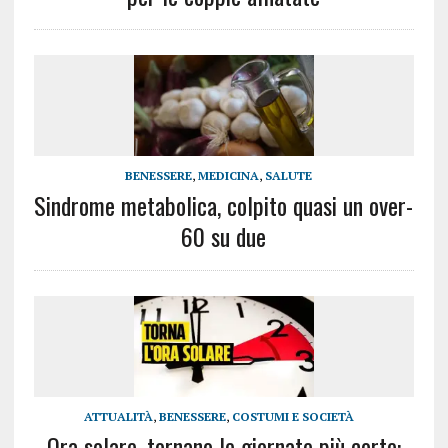
BENESSERE
,
MEDICINA
,
SALUTE
Sindrome metabolica, colpito quasi un over-
60 su due
ATTUALITÀ
,
BENESSERE
,
COSTUMI E SOCIETÀ
Ora solare, tornano le giornate più corte: