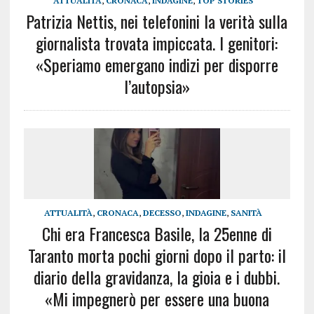
ATTUALITÀ
,
CRONACA
,
INDAGINE
,
TOP STORIES
Patrizia Nettis, nei telefonini la verità sulla
giornalista trovata impiccata. I genitori:
«Speriamo emergano indizi per disporre
l’autopsia»
ATTUALITÀ
,
CRONACA
,
DECESSO
,
INDAGINE
,
SANITÀ
Chi era Francesca Basile, la 25enne di
Taranto morta pochi giorni dopo il parto: il
diario della gravidanza, la gioia e i dubbi.
«Mi impegnerò per essere una buona