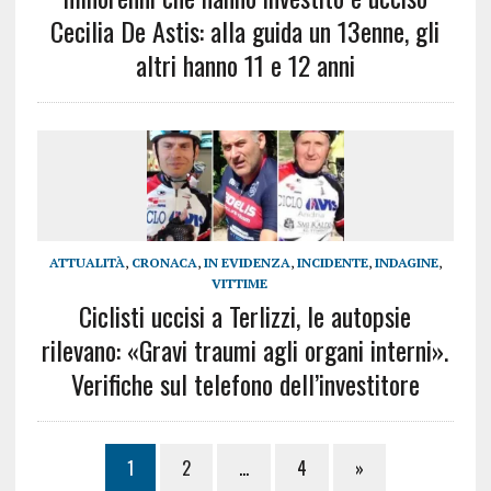
Cecilia De Astis: alla guida un 13enne, gli
altri hanno 11 e 12 anni
ATTUALITÀ
,
CRONACA
,
IN EVIDENZA
,
INCIDENTE
,
INDAGINE
,
VITTIME
Ciclisti uccisi a Terlizzi, le autopsie
rilevano: «Gravi traumi agli organi interni».
Verifiche sul telefono dell’investitore
1
2
…
4
»