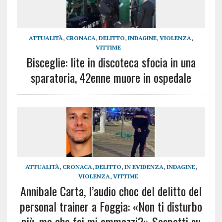
ATTUALITÀ
,
CRONACA
,
DELITTO
,
INDAGINE
,
VIOLENZA
,
VITTIME
Bisceglie: lite in discoteca sfocia in una
sparatoria, 42enne muore in ospedale
ATTUALITÀ
,
CRONACA
,
DELITTO
,
IN EVIDENZA
,
INDAGINE
,
VIOLENZA
,
VITTIME
Annibale Carta, l’audio choc del delitto del
personal trainer a Foggia: «Non ti disturbo
più, ma che fai mi ammazzi?» Sospetti su