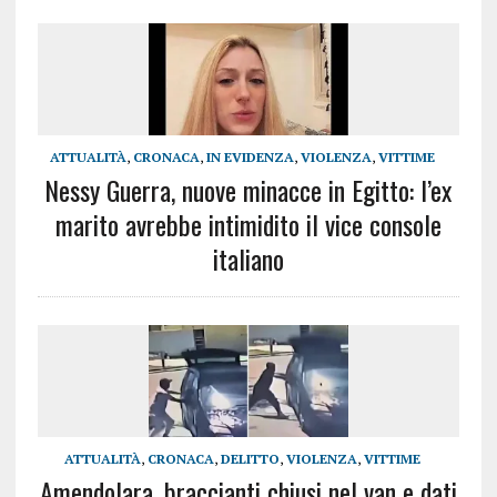
ATTUALITÀ
,
CRONACA
,
IN EVIDENZA
,
VIOLENZA
,
VITTIME
Nessy Guerra, nuove minacce in Egitto: l’ex
marito avrebbe intimidito il vice console
italiano
ATTUALITÀ
,
CRONACA
,
DELITTO
,
VIOLENZA
,
VITTIME
Amendolara, braccianti chiusi nel van e dati