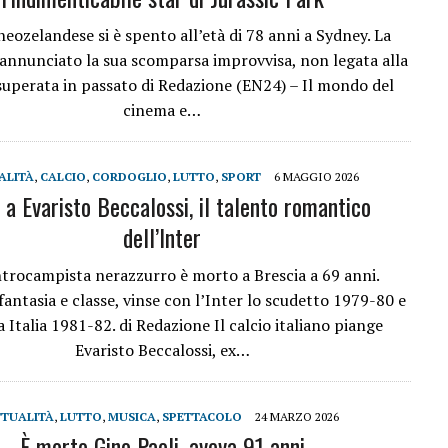
neozelandese si è spento all’età di 78 anni a Sydney. La
 annunciato la sua scomparsa improvvisa, non legata alla
superata in passato di Redazione (EN24) – Il mondo del
cinema e…
ALITÀ
,
CALCIO
,
CORDOGLIO
,
LUTTO
,
SPORT
6 MAGGIO 2026
 a Evaristo Beccalossi, il talento romantico
dell’Inter
ntrocampista nerazzurro è morto a Brescia a 69 anni.
fantasia e classe, vinse con l’Inter lo scudetto 1979-80 e
 Italia 1981-82. di Redazione Il calcio italiano piange
Evaristo Beccalossi, ex…
TTUALITÀ
,
LUTTO
,
MUSICA
,
SPETTACOLO
24 MARZO 2026
È morto Gino Paoli, aveva 91 anni