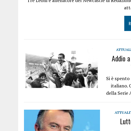
Tre Leoni e allenatore del Newcastle di Redazion
at
R
ATTUAL
Addio a
Si è spento 
italiano.
della Serie
ATTUALI
Lutt