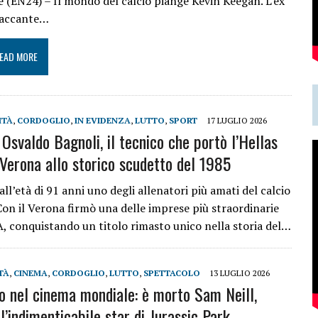
e (EN24) – Il mondo del calcio piange Kevin Keegan. L’ex
taccante…
EAD MORE
ITÀ
,
CORDOGLIO
,
IN EVIDENZA
,
LUTTO
,
SPORT
17 LUGLIO 2026
 Osvaldo Bagnoli, il tecnico che portò l’Hellas
Verona allo storico scudetto del 1985
all’età di 91 anni uno degli allenatori più amati del calcio
 Con il Verona firmò una delle imprese più straordinarie
 A, conquistando un titolo rimasto unico nella storia del…
TÀ
,
CINEMA
,
CORDOGLIO
,
LUTTO
,
SPETTACOLO
13 LUGLIO 2026
o nel cinema mondiale: è morto Sam Neill,
l’indimenticabile star di Jurassic Park