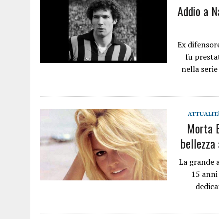
Addio a N
Ex difensore
fu presta
nella seri
ATTUALIT
Morta B
bellezza 
La grande a
15 anni
dedica