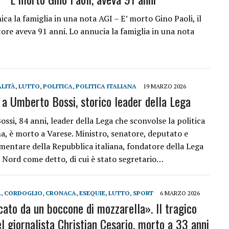
ca la famiglia in una nota AGI – E’ morto Gino Paoli, il
ore aveva 91 anni. Lo annucia la famiglia in una nota
LITÀ
,
LUTTO
,
POLITICA
,
POLITICA ITALIANA
19 MARZO 2026
 a Umberto Bossi, storico leader della Lega
ssi, 84 anni, leader della Lega che sconvolse la politica
na, è morto a Varese. Ministro, senatore, deputato e
mentare della Repubblica italiana, fondatore della Lega
Nord come detto, di cui è stato segretario…
À
,
CORDOGLIO
,
CRONACA
,
ESEQUIE
,
LUTTO
,
SPORT
6 MARZO 2026
cato da un boccone di mozzarella». Il tragico
el giornalista Christian Cesario, morto a 33 anni