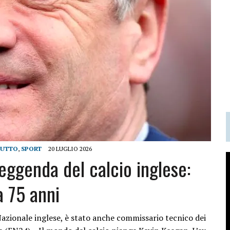
LUTTO
,
SPORT
20 LUGLIO 2026
eggenda del calcio inglese:
a 75 anni
Nazionale inglese, è stato anche commissario tecnico dei