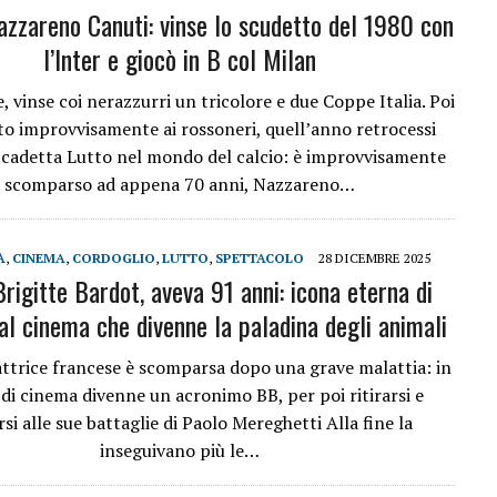
azzareno Canuti: vinse lo scudetto del 1980 con
l’Inter e giocò in B col Milan
, vinse coi nerazzurri un tricolore e due Coppe Italia. Poi
to improvvisamente ai rossoneri, quell’anno retrocessi
e cadetta Lutto nel mondo del calcio: è improvvisamente
scomparso ad appena 70 anni, Nazzareno…
À
,
CINEMA
,
CORDOGLIO
,
LUTTO
,
SPETTACOLO
28 DICEMBRE 2025
rigitte Bardot, aveva 91 anni: icona eterna di
al cinema che divenne la paladina degli animali
ttrice francese è scomparsa dopo una grave malattia: in
 di cinema divenne un acronimo BB, per poi ritirarsi e
rsi alle sue battaglie di Paolo Mereghetti Alla fine la
inseguivano più le…