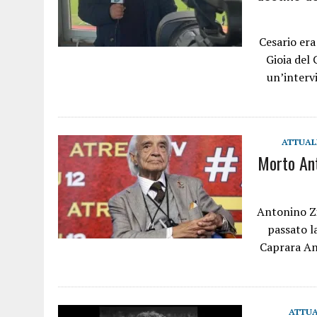
Cesario era
Gioia del 
un’interv
ATTUAL
Morto Ant
Antonino Zi
passato la
Caprara Ant
ATTUA