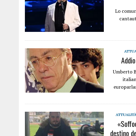
Lo comuni
cantaut
ATTUA
Addio
Umberto Bo
italia
europarla
ATTUALIT
«Soffo
destino d