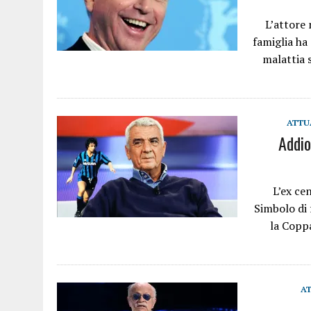
L’attore 
famiglia ha
malattia 
ATTU
Addio
L’ex ce
Simbolo di 
la Coppa
A