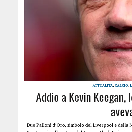
ATTUALITÀ
,
CALCIO
,
Addio a Kevin Keegan, l
avev
Due Palloni d’Oro, simbolo del Liverpool e della 