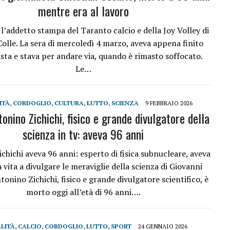
mentre era al lavoro
 l’addetto stampa del Taranto calcio e della Joy Volley di
Colle. La sera di mercoledì 4 marzo, aveva appena finito
ista e stava per andare via, quando è rimasto soffocato.
Le…
ITÀ
,
CORDOGLIO
,
CULTURA
,
LUTTO
,
SCIENZA
9 FEBBRAIO 2026
onino Zichichi, fisico e grande divulgatore della
scienza in tv: aveva 96 anni
chichi aveva 96 anni: esperto di fisica subnucleare, aveva
 vita a divulgare le meraviglie della scienza di Giovanni
onino Zichichi, fisico e grande divulgatore scientifico, è
morto oggi all’età di 96 anni….
LITÀ
,
CALCIO
,
CORDOGLIO
,
LUTTO
,
SPORT
24 GENNAIO 2026