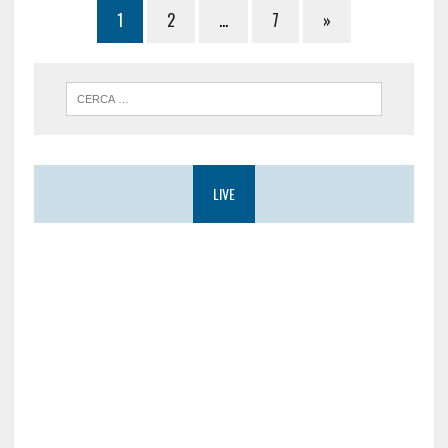
1
2
…
7
»
LIVE